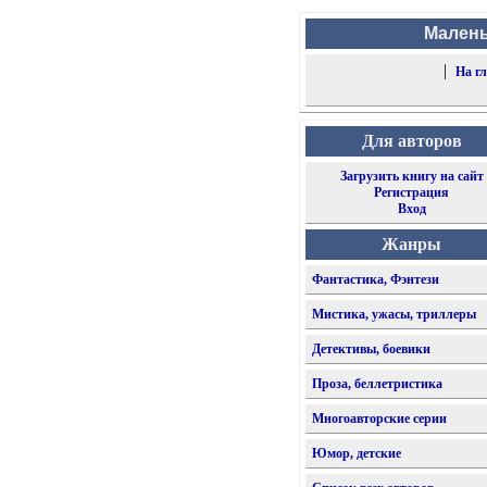
Малень
|
На г
Для авторов
Загрузить книгу на сайт
Регистрация
Вход
Жанры
Фантастика, Фэнтези
Мистика, ужасы, триллеры
Детективы, боевики
Проза, беллетристика
Многоавторские серии
Юмор, детские