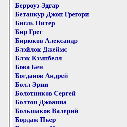
Берроуз Эдгар
Бетанкур Джон Грегори
Бигль Питер
Бир Грег
Бирюков Александр
Блэйлок Джеймс
Блэк Кэмпбелл
Бова Бен
Богданов Андрей
Болл Эрни
Болотников Сергей
Болтон Джоанна
Большаков Валерий
Бордаж Пьер