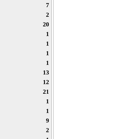
7
2
20
1
1
1
1
13
12
21
1
1
9
2