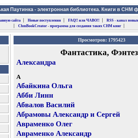
кая Паутинка - электронная библиотека. Книги в CHM 
|
|
|
лавную сайта
Новые поступления
FAQ!! или ЧАВО!!
RSS - канал новых
|
|
ChmBookCreator - программа для создания таких CHM книг
Просмотров: 1795423
Фантастика, Фэнте
Александра
А
Абайкина Ольга
Абби Линн
Абвалов Василий
Абрамовы Александр и Сергей
Авраменко Олег
Авраменко Александр