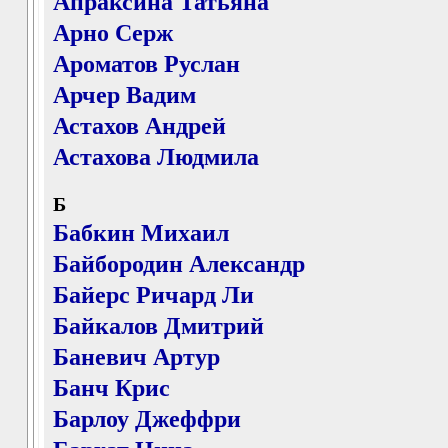
Апраксина Татьяна
Арно Серж
Ароматов Руслан
Арчер Вадим
Астахов Андрей
Астахова Людмила
Б
Бабкин Михаил
Байбородин Александр
Байерс Ричард Ли
Байкалов Дмитрий
Баневич Артур
Банч Крис
Барлоу Джеффри