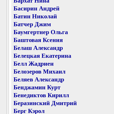
Бархат Нина
Басирин Андрей
Батин Николай
Батчер Джим
Баумгертнер Ольга
Баштовая Ксения
Белаш Александр
Белецкая Екатерина
Белл Жадриен
Белозеров Михаил
Беляев Александр
Бенджамин Курт
Бенедиктов Кирилл
Беразинский Дмитрий
Берг Кэрол