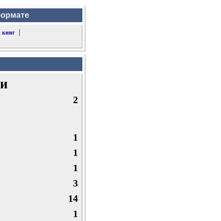
формате
|
 книг
зи
2
1
1
1
3
14
1