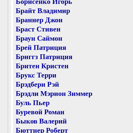
Борисенко Игорь
Брайт Владимир
Браннер Джон
Браст Стивен
Браун Саймон
Брей Патриция
Бриггз Патриция
Бритен Кристен
Брукс Терри
Брэдбери Рэй
Брэдли Мэрион Зиммер
Буль Пьер
Буревой Роман
Быков Валерий
Бюттнер Роберт