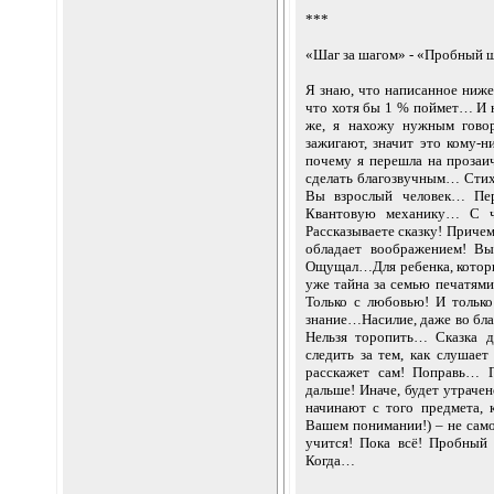
***
«Шаг за шагом» - «Пробный 
Я знаю, что написанное ниже
что хотя бы 1 % поймет… И н
же, я нахожу нужным говор
зажигают, значит это кому
почему я перешла на прозаи
сделать благозвучным… Стих
Вы взрослый человек… Пе
Квантовую механику… С че
Рассказываете сказку! Приче
обладает воображением! В
Ощущал…Для ребенка, который
уже тайна за семью печатя
Только с любовью! И только
знание…Насилие, даже во бл
Нельзя торопить… Сказка д
следить за тем, как слушае
расскажет сам! Поправь… П
дальше! Иначе, будет утраче
начинают с того предмета,
Вашем понимании!) – не само
учится! Пока всё! Пробны
Когда…