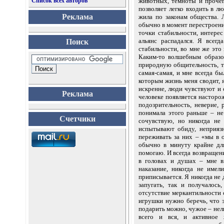
Список всех авторов
животных, темноты и прочег
позволяет легко входить в л
Реклама
жила по законам общества. 
обычно в момент перестроения
точки стабильности, интере
альянс распадался. Я всег
Поиск
стабильности, во мне же это
Каким-то волшебным образо
природную общительность, то
самая-самая, и мне всегда б
которым жизнь меня сводит, 
искренне, люди чувствуют и 
Реклама
человеке появляется насторо
подозрительность, неверие,
понимала этого раньше – н
Счетчики
сочувствую, но никогда не
испытывают обиду, неприяз
переживать за них – «мы в о
обычно в минуту крайне дл
помогаю. И всегда возвращен
в головах и душах – мне ви
наказание, никогда не име
приписывается. Я никогда не 
запугать, так и получалось
отсутствие меркантильности 
игрушки нужно беречь, что э
подарить можно, чужое – нель
всего и вся, и активное 