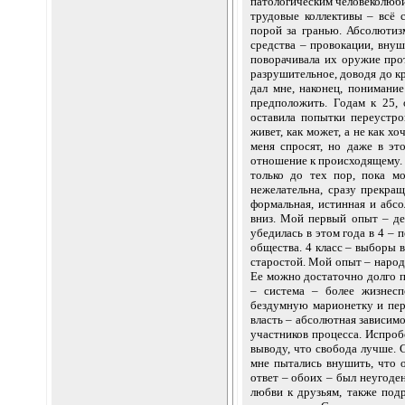
патологическим человеколюбие
трудовые коллективы – всё 
порой за гранью. Абсолютизм
средства – провокации, внуш
поворачивала их оружие прот
разрушительное, доводя до к
дал мне, наконец, понимани
предположить. Годам к 25, 
оставила попытки переустро
живет, как может, а не как хо
меня спросят, но даже в эт
отношение к происходящему. Я
только до тех пор, пока 
нежелательна, сразу прекращ
формальная, истинная и абсо
вниз. Мой первый опыт – дет
убедилась в этом года в 4 –
общества. 4 класс – выборы 
старостой. Мой опыт – народ 
Ее можно достаточно долго п
– система – более жизнесп
бездумную марионетку и пере
власть – абсолютная зависимо
участников процесса. Испроб
выводу, что свобода лучше. 
мне пытались внушить, что 
ответ – обоих – был неугоде
любви к друзьям, также подр