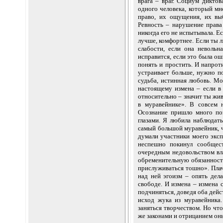
врага – враг. Социум диктов
одного человека, который мне
право, их ощущения, их вы
Ревность – нарушение права 
никогда его не испытывала. Ес
лучше, комфортнее. Если ты 
слабости, если она невольн
исправится, если это была ош
понять и простить. И напроти
устраивает больше, нужно по
судьба, истинная любовь. Мо
настоящему измена – если в
относительно – значит ты жив
в муравейнике». В совсем 
Осознание пришло много поз
глазами. Я любила наблюдать
самый большой муравейник, ч
думали участники моего эксп
неспешно покинул сообщест
очередным недовольством вл
обременительную обязанность
прислуживаться тошно». Плач
над ней эгоизм – опять дела
свободе. И измена – измена 
подчиняться, доведя оба дейст
исход жука из муравейника
заняться творчеством. Но что
же законами и отрицанием он