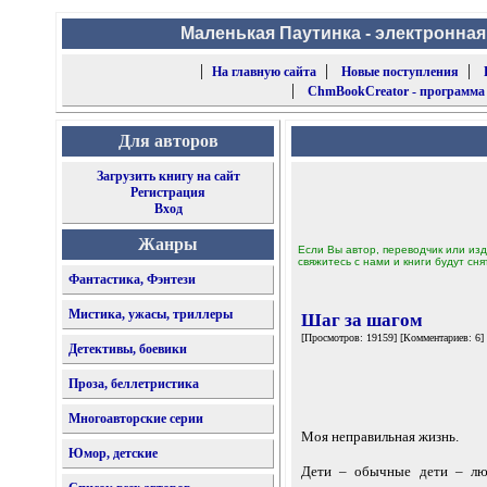
Маленькая Паутинка - электронная
|
|
|
На главную сайта
Новые поступления
|
ChmBookCreator - программа
Для авторов
Загрузить книгу на сайт
Регистрация
Вход
Жанры
Если Вы автор, переводчик или изд
свяжитесь с нами и книги будут сня
Фантастика, Фэнтези
Мистика, ужасы, триллеры
Шаг за шагом
[Просмотров: 19159] [Комментариев: 6]
Детективы, боевики
Проза, беллетристика
Многоавторские серии
Моя неправильная жизнь.
Юмор, детские
Дети – обычные дети – люб