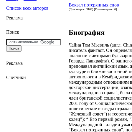
Вокзал потерянных снов
Список всех авторов
[Просмотров: 3168] [Комментариев: 0]
Реклама
Биография
Поиск
Чайна Том Мьевиль (англ. China
писатель-фантаст. Он определяе
аналогии с авторами бульварн
Говарда Лавкрафта). С раннего
Реклама
преподавал английский язык, ж
культуре и ближневосточной п
антропологии в Кембриджском 
Счетчики
международным отношениям в 
докторской диссертации, озагл
международного права", была 
член британской социалистиче
2001 году от Социалистического
политические взгляды отражают
"Железный совет") и теоретиче
колец"); * Его первый роман,
Международной гильдии ужасо
"Вокзал потерянных снов", п