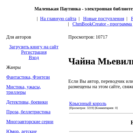
Маленькая Паутинка - электронная библиот
|
На главную сайта
|
Новые поступления
|
|
ChmBookCreator - программа
Для авторов
Просмотров: 10717
Загрузить книгу на сайт
Регистрация
Вход
Чайна Мьевил
Жанры
Фантастика, Фэнтези
Если Вы автор, переводчик или 
размещены на этом сайте, свяжи
Мистика, ужасы,
триллеры
Детективы, боевики
Крысиный король
[Просмотров: 3219] [Комментариев: 0]
Проза, беллетристика
Многоавторские серии
Юмор, детские