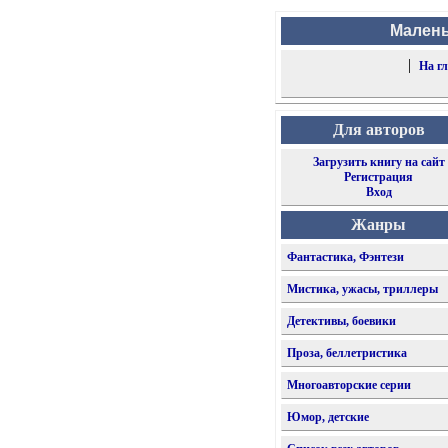
Малень
|
На г
Для авторов
Загрузить книгу на сайт
Регистрация
Вход
Жанры
Фантастика, Фэнтези
Мистика, ужасы, триллеры
Детективы, боевики
Проза, беллетристика
Многоавторские серии
Юмор, детские