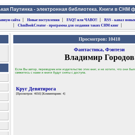
кая Паутинка - электронная библиотека. Книги в CHM 
|
|
|
лавную сайта
Новые поступления
FAQ!! или ЧАВО!!
RSS - канал новых
|
|
ChmBookCreator - программа для создания таких CHM книг
Просмотров: 10418
Фантастика, Фэнтези
Владимир Городов
Если Вы автор, переводчик или издательство этих книг, и не хотите, что они б
свяжитесь с нами и книги будут сняты с доступа.
Круг Девятирога
[Просмотров: 4050] [Комментариев: 4]