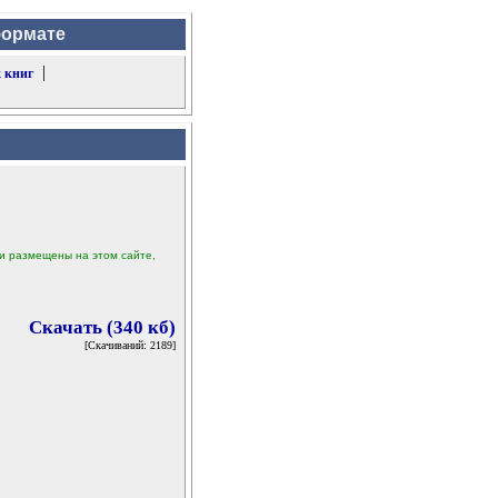
формате
|
 книг
ыли размещены на этом сайте,
Скачать (340 кб)
[Скачиваний: 2189]