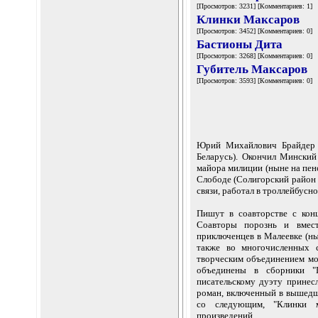
[Просмотров: 3231] [Комментариев: 1]
Клинки Максаров
[Просмотров: 3452] [Комментариев: 0]
Бастионы Дита
[Просмотров: 3268] [Комментариев: 0]
Губитель Максаров
[Просмотров: 3593] [Комментариев: 0]
Юрий Михайлович Брайдер р
Беларусь). Окончил Минский
майора милиции (ныне на пен
Слободе (Солигорский район 
связи, работал в троллейбусн
Пишут в соавторстве с конц
Соавторы порознь и вмест
приключенцев в Малеевке (ны
также во многочисленных 
творческим объединением мо
объединены в сборники "П
писательскому дуэту принес
роман, включенный в вышедш
со следующим, "Клинки м
произведений.