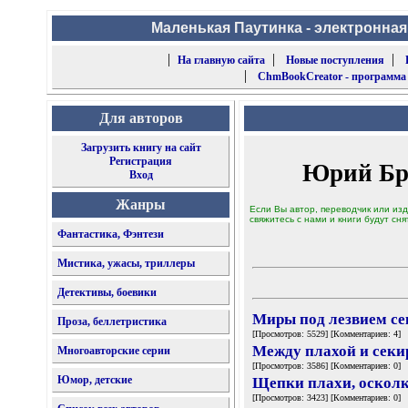
Маленькая Паутинка - электронная
|
|
|
На главную сайта
Новые поступления
|
ChmBookCreator - программа
Для авторов
Загрузить книгу на сайт
Регистрация
Юрий Бр
Вход
Жанры
Если Вы автор, переводчик или изд
свяжитесь с нами и книги будут сня
Фантастика, Фэнтези
Мистика, ужасы, триллеры
Детективы, боевики
Миры под лезвием с
Проза, беллетристика
[Просмотров: 5529] [Комментариев: 4]
Между плахой и секи
Многоавторские серии
[Просмотров: 3586] [Комментариев: 0]
Юмор, детские
Щепки плахи, оскол
[Просмотров: 3423] [Комментариев: 0]