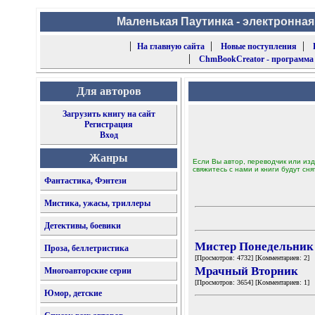
Маленькая Паутинка - электронная
|
|
|
На главную сайта
Новые поступления
|
ChmBookCreator - программа
Для авторов
Загрузить книгу на сайт
Регистрация
Вход
Жанры
Если Вы автор, переводчик или изд
свяжитесь с нами и книги будут сня
Фантастика, Фэнтези
Мистика, ужасы, триллеры
Детективы, боевики
Мистер Понедельник
Проза, беллетристика
[Просмотров: 4732] [Комментариев: 2]
Мрачный Вторник
Многоавторские серии
[Просмотров: 3654] [Комментариев: 1]
Юмор, детские