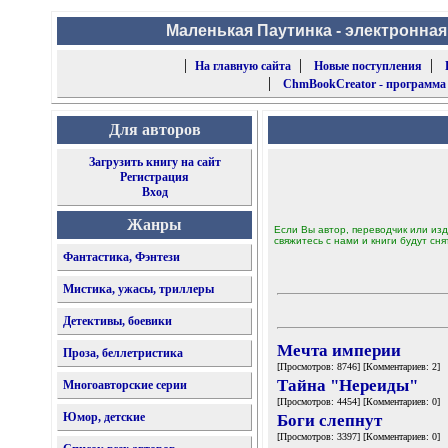
Маленькая Паутинка - электронная
|
|
|
На главную сайта
Новые поступления
|
ChmBookCreator - программа
Для авторов
Загрузить книгу на сайт
Регистрация
Вход
Жанры
Если Вы автор, переводчик или изд
свяжитесь с нами и книги будут сня
Фантастика, Фэнтези
Мистика, ужасы, триллеры
Детективы, боевики
Мечта империи
Проза, беллетристика
[Просмотров: 8746] [Комментариев: 2]
Тайна "Нереиды"
Многоавторские серии
[Просмотров: 4454] [Комментариев: 0]
Юмор, детские
Боги слепнут
[Просмотров: 3397] [Комментариев: 0]