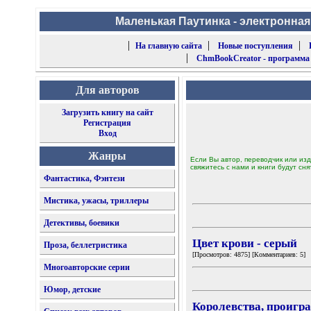
Маленькая Паутинка - электронная
|
|
|
На главную сайта
Новые поступления
|
ChmBookCreator - программа
Для авторов
Загрузить книгу на сайт
Регистрация
Вход
Жанры
Если Вы автор, переводчик или изд
свяжитесь с нами и книги будут сня
Фантастика, Фэнтези
Мистика, ужасы, триллеры
Детективы, боевики
Цвет крови - серый
Проза, беллетристика
[Просмотров: 4875] [Комментариев: 5]
Многоавторские серии
Юмор, детские
Королевства, проигр