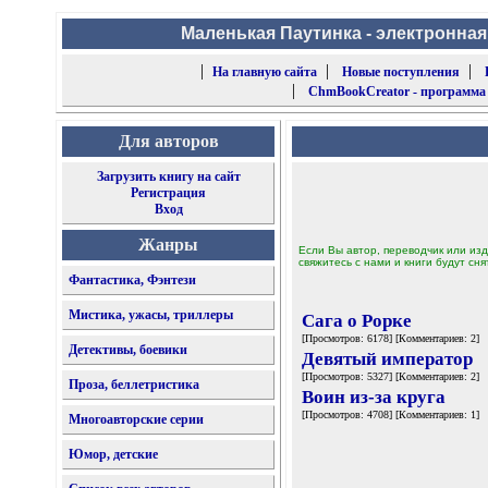
Маленькая Паутинка - электронная
|
|
|
На главную сайта
Новые поступления
|
ChmBookCreator - программа
Для авторов
Загрузить книгу на сайт
Регистрация
Вход
Жанры
Если Вы автор, переводчик или изд
свяжитесь с нами и книги будут сня
Фантастика, Фэнтези
Мистика, ужасы, триллеры
Сага о Рорке
[Просмотров: 6178] [Комментариев: 2]
Детективы, боевики
Девятый император
[Просмотров: 5327] [Комментариев: 2]
Проза, беллетристика
Воин из-за круга
[Просмотров: 4708] [Комментариев: 1]
Многоавторские серии
Юмор, детские