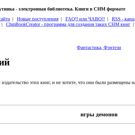
тинка - электронная библиотека. Книги в CHM формате
сайта
|
Новые поступления
|
FAQ!! или ЧАВО!!
|
RSS - кана
|
ChmBookCreator - программа для создания таких CHM книг
Фантастика, Фэнтези
ий
издательство этих книг, и не хотите, что они были размещены на
игры демонов