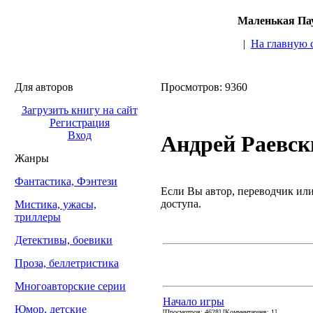
Маленькая Пау
|
На главную 
Для авторов
Просмотров: 9360
Загрузить книгу на сайт
Регистрация
Вход
Андрей Раевск
Жанры
Фантастика, Фэнтези
Если Вы автор, переводчик или 
доступа.
Мистика, ужасы,
триллеры
Детективы, боевики
Проза, беллетристика
Многоавторские серии
Начало игры
Юмор, детские
[Просмотров: 4628] [Комментариев: 1]