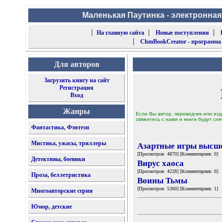
Маленькая Паутинка - электронная
|
|
|
На главную сайта
Новые поступления
|
ChmBookCreator - программа
Для авторов
Загрузить книгу на сайт
Регистрация
Вход
Жанры
Если Вы автор, переводчик или изд
свяжитесь с нами и книги будут сня
Фантастика, Фэнтези
Мистика, ужасы, триллеры
Азартные игры высш
[Просмотров: 4870] [Комментариев: 0]
Детективы, боевики
Вирус хаоса
[Просмотров: 4228] [Комментариев: 0]
Проза, беллетристика
Воины Тьмы
[Просмотров: 5360] [Комментариев: 1]
Многоавторские серии
Юмор, детские