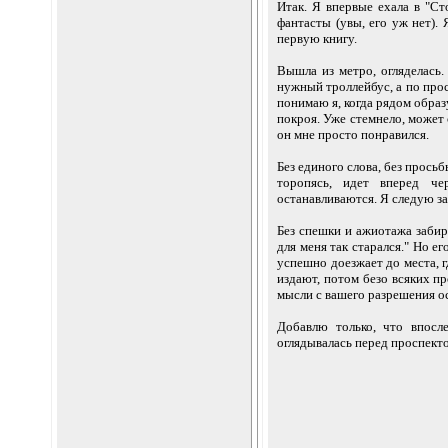
Итак. Я впервые ехала в "Ст
фантасты (увы, его уж нет).
первую книгу.
Вышла из метро, огляделась
нужный троллейбус, а по прос
понимаю я, когда рядом образ
покроя. Уже стемнело, может о
он мне просто понравился.
Без единого слова, без просьб
торопясь, идет вперед ч
останавливаются. Я следую за
Без спешки и ажиотажа забир
для меня так старался." Но е
успешно доезжает до места, г
издают, потом безо всяких пр
мысли с вашего разрешения о
Добавлю только, что впосл
оглядывалась перед проспекто