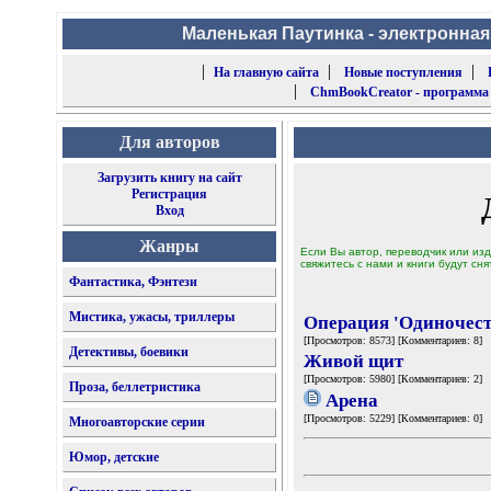
Маленькая Паутинка - электронная
|
|
|
На главную сайта
Новые поступления
|
ChmBookCreator - программа
Для авторов
Загрузить книгу на сайт
Регистрация
Вход
Жанры
Если Вы автор, переводчик или изд
свяжитесь с нами и книги будут сня
Фантастика, Фэнтези
Мистика, ужасы, триллеры
Операция 'Одиночест
[Просмотров: 8573] [Комментариев: 8]
Детективы, боевики
Живой щит
[Просмотров: 5980] [Комментариев: 2]
Проза, беллетристика
Арена
[Просмотров: 5229] [Комментариев: 0]
Многоавторские серии
Юмор, детские