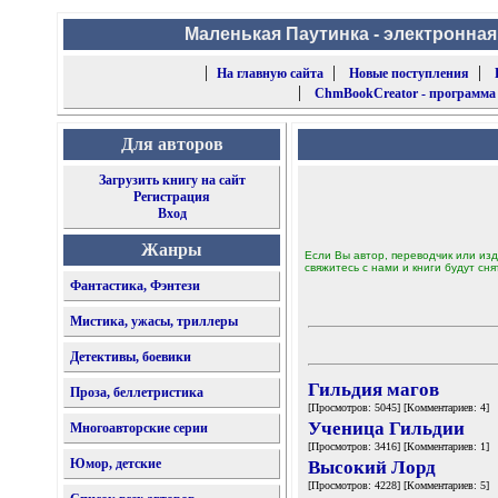
Маленькая Паутинка - электронная
|
|
|
На главную сайта
Новые поступления
|
ChmBookCreator - программа
Для авторов
Загрузить книгу на сайт
Регистрация
Вход
Жанры
Если Вы автор, переводчик или изд
свяжитесь с нами и книги будут сня
Фантастика, Фэнтези
Мистика, ужасы, триллеры
Детективы, боевики
Гильдия магов
Проза, беллетристика
[Просмотров: 5045] [Комментариев: 4]
Ученица Гильдии
Многоавторские серии
[Просмотров: 3416] [Комментариев: 1]
Юмор, детские
Высокий Лорд
[Просмотров: 4228] [Комментариев: 5]