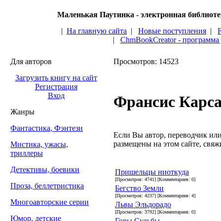
Маленькая Паутинка - электронная библиот
|
На главную сайта
|
Новые поступления
|
|
ChmBookCreator - программа
Для авторов
Просмотров: 14523
Загрузить книгу на сайт
Регистрация
Вход
Франсис Карс
Жанры
Фантастика, Фэнтези
Если Вы автор, переводчик или 
размещены на этом сайте, свяжи
Мистика, ужасы,
триллеры
Детективы, боевики
Пришельцы ниоткуда
[Просмотров: 4741] [Комментариев: 0]
Проза, беллетристика
Бегство Земли
[Просмотров: 4237] [Комментариев: 4]
Многоавторские серии
Львы Эльдорадо
[Просмотров: 3792] [Комментариев: 0]
Юмор, детские
Горы Судьбы