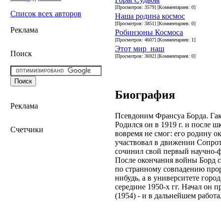
[Просмотров: 3579] [Комментариев: 0]
Список всех авторов
Наша родина космос
[Просмотров: 3851] [Комментариев: 0]
Реклама
Робинзоны Космоса
[Просмотров: 4607] [Комментариев: 1]
Этот мир_наш
Поиск
[Просмотров: 3692] [Комментариев: 0]
Биография
Реклама
Псевдоним Франсуа Борда. Гако
Родился он в 1919 г. и после 
Счетчики
вовремя не смог: его родину
участвовал в движении Сопроти
сочинил свой первый научно-ф
После окончания войны Борд с
по странному совпадению прор
нибудь, а в университете горо
середине 1950-х гг. Начал он
(1954) - и в дальнейшем работ