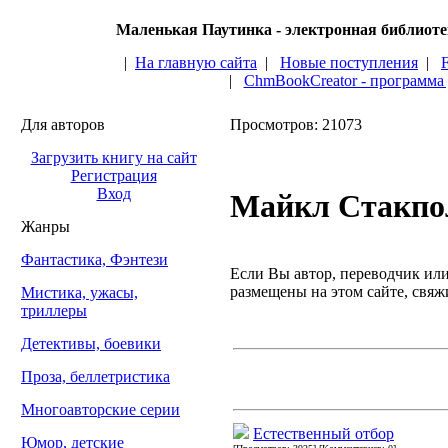
Маленькая Паутинка - электронная библиот
|
На главную сайта
|
Новые поступления
|
|
ChmBookCreator - программа
Для авторов
Просмотров: 21073
Загрузить книгу на сайт
Регистрация
Вход
Майкл Стакпо
Жанры
Фантастика, Фэнтези
Если Вы автор, переводчик или 
размещены на этом сайте, свяжи
Мистика, ужасы,
триллеры
Детективы, боевики
Проза, беллетристика
Многоавторские серии
Естественный отбор
Юмор, детские