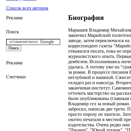
Список всех авторов
Биография
Реклама
Марышев Владимир Михайлович
Поиск
закончил Марийский политехни
заводе, затем переключился на
корреспондент газеты "Марийск
отважился писать, пока не пер
журналистского опыта. Первые 
дембелем. Исполнившись ничем
Реклама
удалась. А потому уже на "граж
за роман. В процессе писания
Счетчики
неглубокой и наивной. Сжигать
охладел раз и навсегда. Втори
заканчивая институт. Самомне
отточить мастерство на расска
были опубликованы (главным о
Владимир сел за новый роман.
забросил, написав две трети. 
просто пороху не хватило. Зат
охотно печатали в местной пр
издательства. Очень редко они
"Пионер", "Юный техник", "Пу