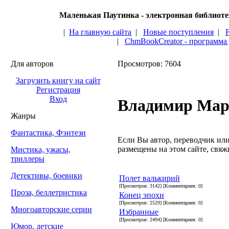
Маленькая Паутинка - электронная библиот
|
На главную сайта
|
Новые поступления
|
|
ChmBookCreator - программа
Для авторов
Просмотров: 7604
Загрузить книгу на сайт
Регистрация
Вход
Владимир Ма
Жанры
Фантастика, Фэнтези
Если Вы автор, переводчик или 
размещены на этом сайте, свяжи
Мистика, ужасы,
триллеры
Детективы, боевики
Полет валькирий
[Просмотров: 3142] [Комментариев: 0]
Проза, беллетристика
Конец эпохи
[Просмотров: 2529] [Комментариев: 0]
Многоавторские серии
Избранные
[Просмотров: 2494] [Комментариев: 0]
Юмор, детские