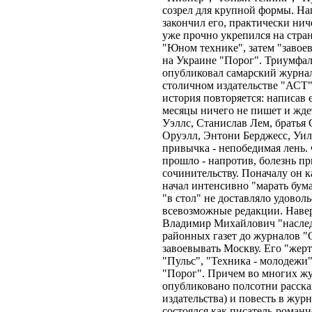
созрел для крупной формы. На
закончил его, практически нич
уже прочно укрепился на стра
"Юном технике", затем "завое
на Украине "Порог". Триумфал
опубликовал самарский журнал
столичном издательстве "АСТ"
история повторяется: написав 
месяцы ничего не пишет и жде
Уэллс, Станислав Лем, братья
Оруэлл, Энтони Берджесс, Уиль
привычка - непобедимая лень. 
прошло - напротив, болезнь п
сочинительству. Поначалу он к
начал интенсивно "марать бума
"в стол" не доставляло удовол
всевозможные редакции. Навер
Владимир Михайлович "наслед
районных газет до журналов "
завоевывать Москву. Его "жер
"Пульс", "Техника - молодежи
"Порог". Причем во многих жур
опубликовано полсотни рассказ
издательства) и повесть в жу
состоялся как писатель-романи