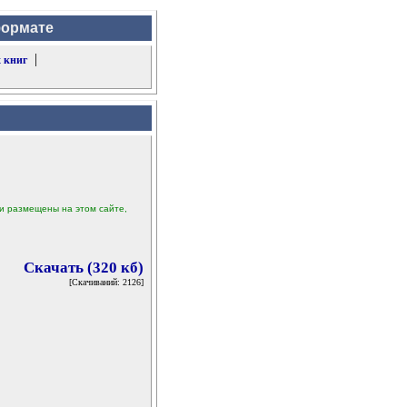
формате
|
 книг
ыли размещены на этом сайте,
Скачать (320 кб)
[Скачиваний: 2126]