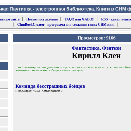
кая Паутинка - электронная библиотека. Книги в CHM 
|
|
|
лавную сайта
Новые поступления
FAQ!! или ЧАВО!!
RSS - канал новых
|
|
ChmBookCreator - программа для создания таких CHM книг
Просмотров: 9166
Фантастика, Фэнтези
Кирилл Клен
Если Вы автор, переводчик или издательство этих книг, и не хотите, что они б
свяжитесь с нами и книги будут сняты с доступа.
Команда бесстрашных бойцов
[Просмотров: 4635] [Комментариев: 0]