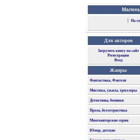
Малень
|
На г
Для авторов
Загрузить книгу на сайт
Регистрация
Вход
Жанры
Фантастика, Фэнтези
Мистика, ужасы, триллеры
Детективы, боевики
Проза, беллетристика
Многоавторские серии
Юмор, детские