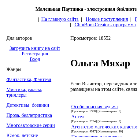
Маленькая Паутинка - электронная библиот
|
На главную сайта
|
Новые поступления
|
|
ChmBookCreator - программа
Для авторов
Просмотров: 18552
Загрузить книгу на сайт
Регистрация
Вход
Ольга Мяхар
Жанры
Фантастика, Фэнтези
Если Вы автор, переводчик или 
размещены на этом сайте, свяжи
Мистика, ужасы,
триллеры
Детективы, боевики
Особо опасная ведьма
[Просмотров: 5908] [Комментариев: 9]
Проза, беллетристика
Ангел
[Просмотров: 5284] [Комментариев: 8]
Многоавторские серии
Агентство магических катастр
[Просмотров: 4517] [Комментариев: 10]
Юмор, детские
Пророчество для ангела