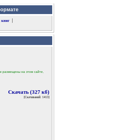
формате
|
 книг
ыли размещены на этом сайте,
Скачать (327 кб)
[Скачиваний: 1413]