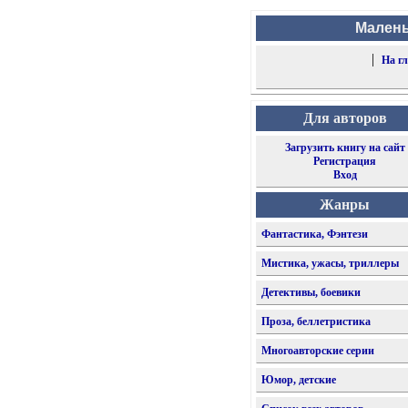
Малень
|
На г
Для авторов
Загрузить книгу на сайт
Регистрация
Вход
Жанры
Фантастика, Фэнтези
Мистика, ужасы, триллеры
Детективы, боевики
Проза, беллетристика
Многоавторские серии
Юмор, детские