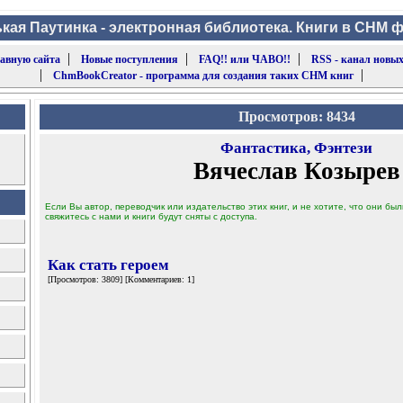
кая Паутинка - электронная библиотека. Книги в CHM 
|
|
|
лавную сайта
Новые поступления
FAQ!! или ЧАВО!!
RSS - канал новых
|
|
ChmBookCreator - программа для создания таких CHM книг
Просмотров: 8434
Фантастика, Фэнтези
Вячеслав Козырев
Если Вы автор, переводчик или издательство этих книг, и не хотите, что они б
свяжитесь с нами и книги будут сняты с доступа.
Как стать героем
[Просмотров: 3809] [Комментариев: 1]