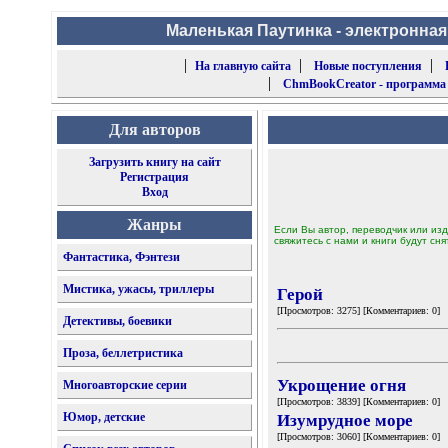
Маленькая Паутинка - электронная
|
|
|
На главную сайта
Новые поступления
|
ChmBookCreator - программа
Для авторов
Загрузить книгу на сайт
Регистрация
Вход
Жанры
Если Вы автор, переводчик или изд
свяжитесь с нами и книги будут сня
Фантастика, Фэнтези
Мистика, ужасы, триллеры
Герой
[Просмотров: 3275] [Комментариев: 0]
Детективы, боевики
Проза, беллетристика
Укрощение огня
Многоавторские серии
[Просмотров: 3839] [Комментариев: 0]
Юмор, детские
Изумрудное море
[Просмотров: 3060] [Комментариев: 0]