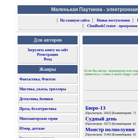
Маленькая Паутинка - электронная
|
|
|
На главную сайта
Новые поступления
|
ChmBookCreator - программа
Для авторов
Загрузить книгу на сайт
Регистрация
Вход
Жанры
Если Вы автор, переводчик или изд
свяжитесь с нами и книги будут сня
Фантастика, Фэнтези
Мистика, ужасы, триллеры
Детективы, боевики
Бюро-13
Проза, беллетристика
[Просмотров: 5642] [Комментариев: 7]
Судный день
Многоавторские серии
[Просмотров: 3527] [Комментариев: 0]
Юмор, детские
Монстр полнолуния
[Просмотров: 3140] [Комментариев: 0]