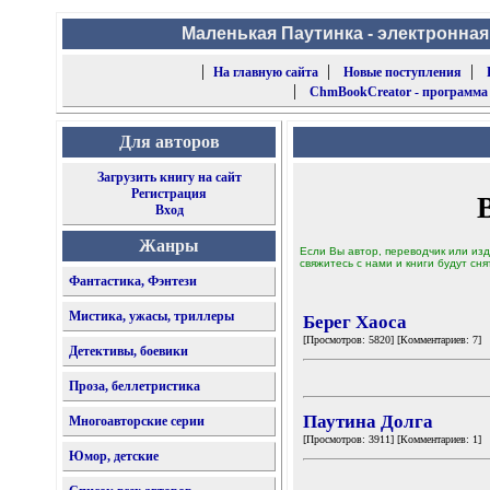
Маленькая Паутинка - электронная
|
|
|
На главную сайта
Новые поступления
|
ChmBookCreator - программа
Для авторов
Загрузить книгу на сайт
Регистрация
Вход
Жанры
Если Вы автор, переводчик или изд
свяжитесь с нами и книги будут сня
Фантастика, Фэнтези
Мистика, ужасы, триллеры
Берег Хаоса
[Просмотров: 5820] [Комментариев: 7]
Детективы, боевики
Проза, беллетристика
Паутина Долга
Многоавторские серии
[Просмотров: 3911] [Комментариев: 1]
Юмор, детские