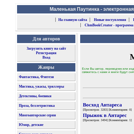
Маленькая Паутинка - электронная
|
|
|
На главную сайта
Новые поступления
|
ChmBookCreator - программа
Для авторов
Загрузить книгу на сайт
Регистрация
Вход
Жанры
Если Вы автор, переводчик или изд
свяжитесь с нами и книги будут сня
Фантастика, Фэнтези
Мистика, ужасы, триллеры
Детективы, боевики
Восход Антареса
Проза, беллетристика
[Просмотров: 3283] [Комментариев: 0]
Прыжок в Антарес
Многоавторские серии
[Просмотров: 3494] [Комментариев: 1]
Юмор, детские