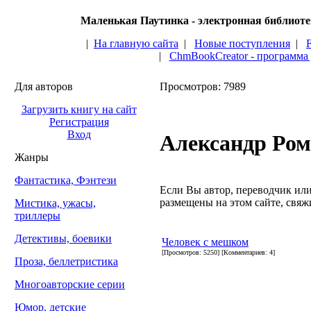
Маленькая Паутинка - электронная библиот
|
На главную сайта
|
Новые поступления
|
|
ChmBookCreator - программа
Для авторов
Просмотров: 7989
Загрузить книгу на сайт
Регистрация
Вход
Александр Ром
Жанры
Фантастика, Фэнтези
Если Вы автор, переводчик или 
размещены на этом сайте, свяжи
Мистика, ужасы,
триллеры
Детективы, боевики
Человек с мешком
[Просмотров: 5250] [Комментариев: 4]
Проза, беллетристика
Многоавторские серии
Юмор, детские