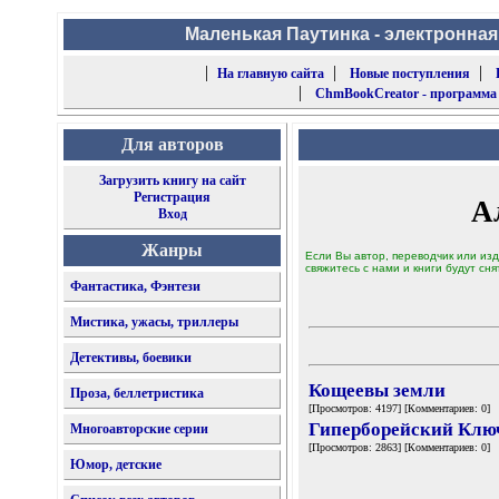
Маленькая Паутинка - электронная
|
|
|
На главную сайта
Новые поступления
|
ChmBookCreator - программа
Для авторов
Загрузить книгу на сайт
Регистрация
А
Вход
Жанры
Если Вы автор, переводчик или изд
свяжитесь с нами и книги будут сня
Фантастика, Фэнтези
Мистика, ужасы, триллеры
Детективы, боевики
Кощеевы земли
Проза, беллетристика
[Просмотров: 4197] [Комментариев: 0]
Гиперборейский Клю
Многоавторские серии
[Просмотров: 2863] [Комментариев: 0]
Юмор, детские