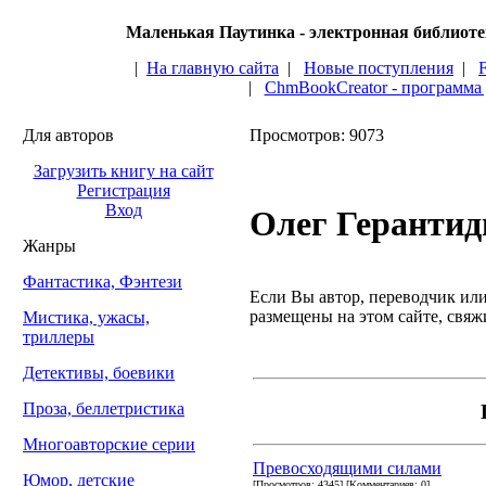
Маленькая Паутинка - электронная библиот
|
На главную сайта
|
Новые поступления
|
|
ChmBookCreator - программа
Для авторов
Просмотров: 9073
Загрузить книгу на сайт
Регистрация
Вход
Олег Герантид
Жанры
Фантастика, Фэнтези
Если Вы автор, переводчик или 
размещены на этом сайте, свяжи
Мистика, ужасы,
триллеры
Детективы, боевики
Проза, беллетристика
Многоавторские серии
Превосходящими силами
Юмор, детские
[Просмотров: 4345] [Комментариев: 0]