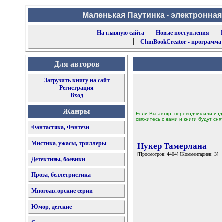
Маленькая Паутинка - электронная
|
|
|
На главную сайта
Новые поступления
|
ChmBookCreator - программа
Для авторов
Загрузить книгу на сайт
Регистрация
Вход
Жанры
Если Вы автор, переводчик или изд
свяжитесь с нами и книги будут сня
Фантастика, Фэнтези
Мистика, ужасы, триллеры
Нукер Тамерлана
[Просмотров: 4404] [Комментариев: 3]
Детективы, боевики
Проза, беллетристика
Многоавторские серии
Юмор, детские