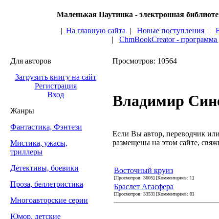
Маленькая Паутинка - электронная библиот
|
На главную сайта
|
Новые поступления
|
|
ChmBookCreator - программа
Для авторов
Просмотров: 10564
Загрузить книгу на сайт
Регистрация
Вход
Владимир Син
Жанры
Фантастика, Фэнтези
Если Вы автор, переводчик или 
размещены на этом сайте, свяжи
Мистика, ужасы,
триллеры
Детективы, боевики
Восточный круиз
[Просмотров: 3605] [Комментариев: 1]
Проза, беллетристика
Браслет Агасфера
[Просмотров: 3353] [Комментариев: 0]
Многоавторские серии
Юмор, детские