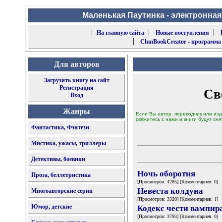
Маленькая Паутинка - электронная
|
|
|
На главную сайта
Новые поступления
|
ChmBookCreator - программа
Для авторов
Загрузить книгу на сайт
Регистрация
Св
Вход
Жанры
Если Вы автор, переводчик или изд
свяжитесь с нами и книги будут сня
Фантастика, Фэнтези
Мистика, ужасы, триллеры
Детективы, боевики
Ночь оборотня
Проза, беллетристика
[Просмотров: 4285] [Комментариев: 0]
Невеста колдуна
Многоавторские серии
[Просмотров: 3320] [Комментариев: 1]
Юмор, детские
Кодекс чести вампир
[Просмотров: 3793] [Комментариев: 0]