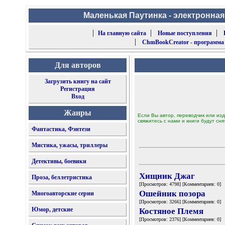
Маленькая Паутинка - электронная
|
|
|
На главную сайта
Новые поступления
|
ChmBookCreator - программа
Для авторов
Загрузить книгу на сайт
Регистрация
Вход
Жанры
Если Вы автор, переводчик или изд
свяжитесь с нами и книги будут сня
Фантастика, Фэнтези
Мистика, ужасы, триллеры
Детективы, боевики
Хищник Джаг
Проза, беллетристика
[Просмотров: 4798] [Комментариев: 0]
Ошейник позора
Многоавторские серии
[Просмотров: 3266] [Комментариев: 0]
Юмор, детские
Костяное Племя
[Просмотров: 2376] [Комментариев: 0]