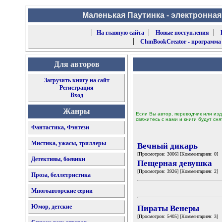
Маленькая Паутинка - электронная
|
|
|
На главную сайта
Новые поступления
|
ChmBookCreator - программа
Для авторов
Загрузить книгу на сайт
Регистрация
Вход
Жанры
Если Вы автор, переводчик или изд
свяжитесь с нами и книги будут сня
Фантастика, Фэнтези
Мистика, ужасы, триллеры
Вечный дикарь
[Просмотров: 3006] [Комментариев: 0]
Детективы, боевики
Пещерная девушка
[Просмотров: 3926] [Комментариев: 2]
Проза, беллетристика
Многоавторские серии
Юмор, детские
Пираты Венеры
[Просмотров: 5405] [Комментариев: 3]