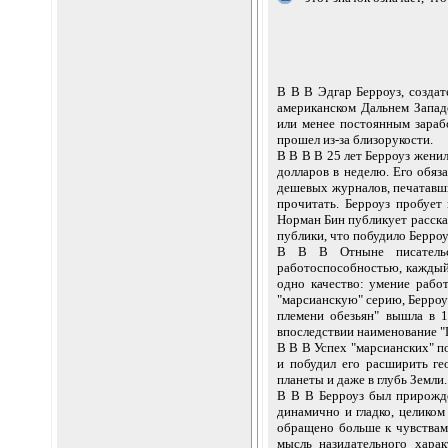
В В В Эдгар Берроуз, создат
американском Дальнем Западе
или менее постоянным зараб
прошел из-за близорукости.
В В В В 25 лет Берроуз женил
долларов в неделю. Его обяз
дешевых журналов, печатавши
прочитать. Берроуз пробует
Норман Бин публикует расска
публики, что побудило Берроу
В В В Отныне писательст
работоспособностью, каждый
одно качество: умение работ
"марсианскую" серию, Берроуз
племени обезьян" вышла в 1
впоследствии наименование "
В В В Успех "марсианских" п
и побудил его расширить ге
планеты и даже в глубь Земли.
В В В Берроуз был прирожд
динамично и гладко, целиком
обращено больше к чувствам 
мысль назидательного харак