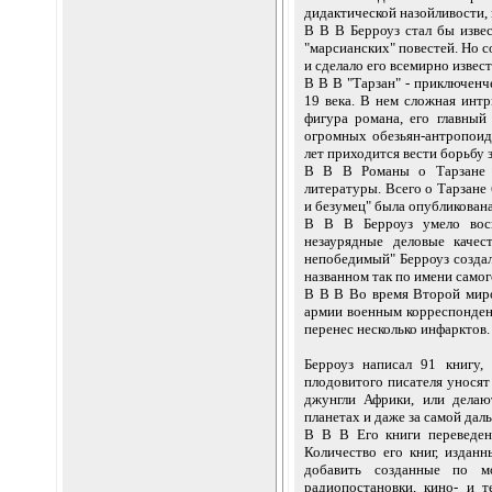
дидактической назойливости, 
В В В Берроуз стал бы изве
"марсианских" повестей. Но с
и сделало его всемирно изве
В В В "Тарзан" - приключенч
19 века. В нем сложная интр
фигура романа, его главный
огромных обезьян-антропоидо
лет приходится вести борьбу 
В В В Романы о Тарзане п
литературы. Всего о Тарзане 
и безумец" была опубликована
В В В Берроуз умело восп
незаурядные деловые качес
непобедимый" Берроуз создал
названном так по имени самого
В В В Во время Второй миро
армии военным корреспонден
перенес несколько инфарктов. 
Берроуз написал 91 книгу,
плодовитого писателя уносят
джунгли Африки, или делаю
планетах и даже за самой дал
В В В Его книги переведен
Количество его книг, издан
добавить созданные по м
радиопостановки, кино- и т