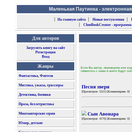
Маленькая Паутинка - электронная
|
|
|
На главную сайта
Новые поступления
|
ChmBookCreator - программа
Для авторов
Загрузить книгу на сайт
Регистрация
Вход
Жанры
Если Вы автор, переводчик или изд
свяжитесь с нами и книги будут сня
Фантастика, Фэнтези
Мистика, ужасы, триллеры
Песня зверя
[Просмотров: 5521] [Комментариев: 8]
Детективы, боевики
Проза, беллетристика
Сын Авонара
Многоавторские серии
[Просмотров: 4170] [Комментариев: 0]
Юмор, детские