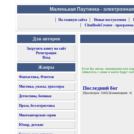
Маленькая Паутинка - электронная
|
|
|
На главную сайта
Новые поступления
|
ChmBookCreator - программа
Для авторов
Загрузить книгу на сайт
Регистрация
Вход
Жанры
Если Вы автор, переводчик или изд
свяжитесь с нами и книги будут сня
Фантастика, Фэнтези
Мистика, ужасы, триллеры
Последний бог
[Просмотров: 5566] [Комментариев: 4]
Детективы, боевики
Проза, беллетристика
Многоавторские серии
Юмор, детские