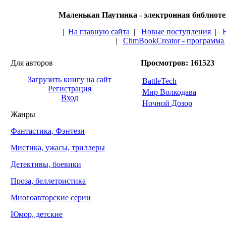
Маленькая Паутинка - электронная библиот
|
На главную сайта
|
Новые поступления
|
|
ChmBookCreator - программа
Для авторов
Просмотров: 161523
Загрузить книгу на сайт
BattleTech
Регистрация
Мир Волкодава
Вход
Ночной Дозор
Жанры
Фантастика, Фэнтези
Мистика, ужасы, триллеры
Детективы, боевики
Проза, беллетристика
Многоавторские серии
Юмор, детские