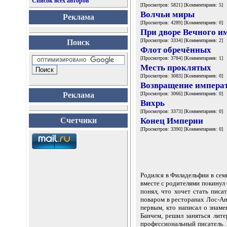
Список всех авторов
[Просмотров: 5821] [Комментариев: 5]
Волчьи миры
Реклама
[Просмотров: 4289] [Комментариев: 0]
При дворе Вечного и
[Просмотров: 3334] [Комментариев: 2]
Поиск
Флот обречённых
[Просмотров: 3784] [Комментариев: 1]
Месть проклятых
[Просмотров: 3083] [Комментариев: 0]
Возвращение импера
Реклама
[Просмотров: 3066] [Комментариев: 0]
Вихрь
[Просмотров: 3373] [Комментариев: 0]
Счетчики
Конец Империи
[Просмотров: 3390] [Комментариев: 0]
Родился в Филадельфии в сем
вместе с родителями покинул 
понял, что хочет стать пис
поваром в ресторанах Лос-Ан
первым, кто написал о знам
Банчем, решил заняться лите
профессиональный писатель. 