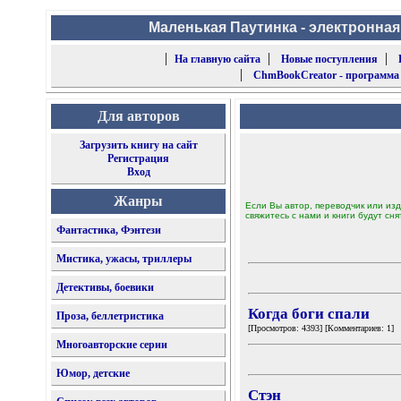
Маленькая Паутинка - электронная
|
|
|
На главную сайта
Новые поступления
|
ChmBookCreator - программа
Для авторов
Загрузить книгу на сайт
Регистрация
Вход
Жанры
Если Вы автор, переводчик или изд
свяжитесь с нами и книги будут сня
Фантастика, Фэнтези
Мистика, ужасы, триллеры
Детективы, боевики
Когда боги спали
Проза, беллетристика
[Просмотров: 4393] [Комментариев: 1]
Многоавторские серии
Юмор, детские
Стэн