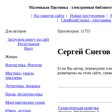
Маленькая Паутинка - электронная библиот
|
На главную сайта
|
Новые поступления
|
|
ChmBookCreator - программа
Для авторов
Просмотров: 11755
Загрузить книгу на сайт
Регистрация
Вход
Сергей Снегов
Жанры
Фантастика, Фэнтези
Если Вы автор, переводчик или 
размещены на этом сайте, свяжи
Мистика, ужасы,
триллеры
Детективы, боевики
Проза, беллетристика
Многоавторские серии
Галактическая разведка
Юмор, детские
[Просмотров: 3999] [Комментариев: 4]