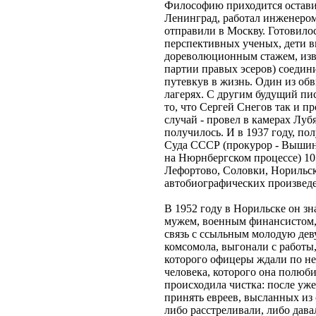
Философию приходится оставит
Ленинград, работал инженером 
отправили в Москву. Готовилос
перспективных ученых, дети в
дореволюционным стажем, изве
партии правых эсеров) соедини
путевкув в жизнь. Один из обв
лагерях. С другим будущий пис
то, что Сергей Снегов так и п
случай - провел в камерах Луб
получилось. И в 1937 году, 
Суда СССР (прокурор - Вышинс
на Нюрнбергском процессе) 10 
Лефортово, Соловки, Норильск
автобиографических произведе
В 1952 году в Норильске он зн
мужем, военным финансистом, к
связь с ссыльным молодую дев
комсомола, выгонали с работы
которого офицеры ждали по неск
человека, которого она полюби
происходила чистка: после уж
принять евреев, высланных из 
либо расстреливали, либо дава