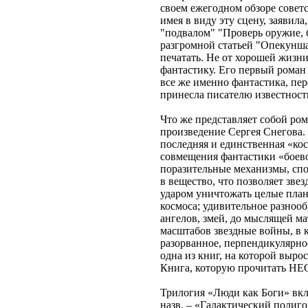
своем ежегодном обзоре советс
имея в виду эту сцену, заявил
"подвалом" "Проверь оружие, б
разгромной статьей "Опекунша
печатать. Не от хорошей жизн
фантастику. Его первый роман 
все же именно фантастика, пер
принесла писателю известност
Что же представляет собой ро
произведение Сергея Снегова. 
последняя и единственная «ко
совмещения фантастики «боево
поразительные механизмы, спо
в вещество, что позволяет зве
ударом уничтожать целые пла
космоса; удивительное разнооб
ангелов, змей, до мыслящей ма
масштабов звездные войны, в к
разорванное, перпендикулярно
одна из книг, на которой выр
Книга, которую прочитать Н
Трилогия «Люди как Боги» вклю
назв. – «Галактический полиго