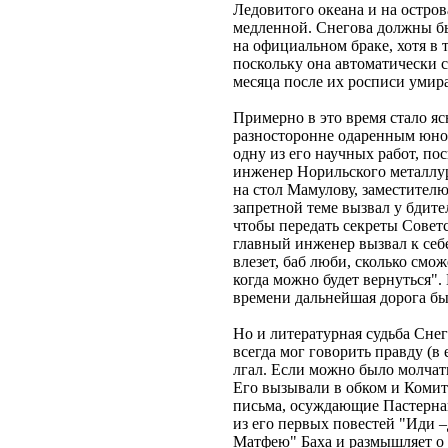
Ледовитого океана и на остров
медленной. Снегова должны был
на официальном браке, хотя в 
поскольку она автоматически с
месяца после их росписи умира
Примерно в это время стало яс
разносторонне одаренным юноше
одну из его научных работ, п
инженер Норильского металлур
на стол Мамулову, заместител
запретной теме вызвал у бдител
чтобы передать секреты Совет
главный инженер вызвал к себе 
влезет, баб люби, сколько смож
когда можно будет вернуться". 
времени дальнейшая дорога бы
Но и литературная судьба Снег
всегда мог говорить правду (в 
лгал. Если можно было молчать
Его вызывали в обком и Комит
письма, осуждающие Пастернака
из его первых повестей "Иди –
Матфею" Баха и размышляет о 