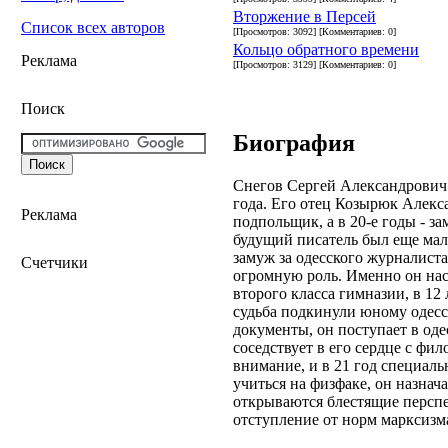
Вторжение в Персей
Список всех авторов
[Просмотров: 3092] [Комментариев: 0]
Кольцо обратного времени
Реклама
[Просмотров: 3129] [Комментариев: 0]
Поиск
Биография
Снегов Сергей Александрович 
года. Его отец Козырюк Алекс
Реклама
подпольщик, а в 20-е годы - з
будущий писатель был еще мал
замуж за одесского журналист
Счетчики
огромную роль. Именно он нас
второго класса гимназии, в 12
судьба подкинули юному одесс
документы, он поступает в од
соседствует в его сердце с фи
внимание, и в 21 год специал
учиться на физфаке, он назна
открываются блестящие персп
отступление от норм марксизм