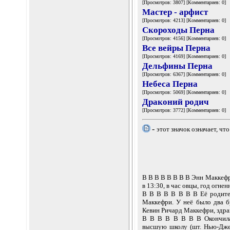
[Просмотров: 3807] [Комментариев: 0]
Мастер - арфист
[Просмотров: 4213] [Комментариев: 0]
Скороходы Перна
[Просмотров: 4156] [Комментариев: 0]
Все вейры Перна
[Просмотров: 4169] [Комментариев: 0]
Дельфины Перна
[Просмотров: 6367] [Комментариев: 0]
Небеса Перна
[Просмотров: 5069] [Комментариев: 0]
Драконий родич
[Просмотров: 3772] [Комментариев: 0]
-
этот значок означает, чт
В В В В В В В В Энн Маккефр
в 13:30, в час овцы, год огнен
В В В В В В В В Её родит
Маккефри. У неё было два б
Кевин Ричард Маккефри, здр
В В В В В В В В Окончила 
высшую школу (шт. Нью-Джер