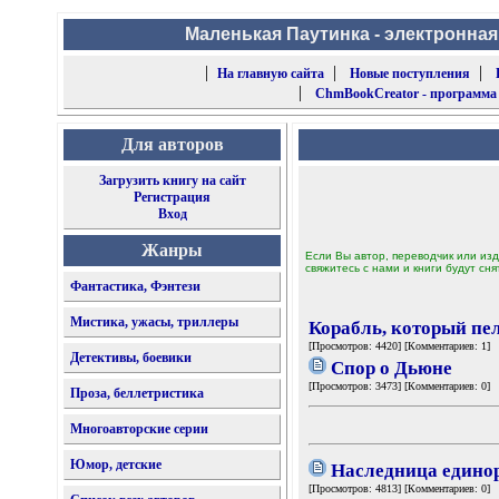
Маленькая Паутинка - электронная
|
|
|
На главную сайта
Новые поступления
|
ChmBookCreator - программа
Для авторов
Загрузить книгу на сайт
Регистрация
Вход
Жанры
Если Вы автор, переводчик или изд
свяжитесь с нами и книги будут сня
Фантастика, Фэнтези
Мистика, ужасы, триллеры
Корабль, который пе
[Просмотров: 4420] [Комментариев: 1]
Детективы, боевики
Спор о Дьюне
[Просмотров: 3473] [Комментариев: 0]
Проза, беллетристика
Многоавторские серии
Юмор, детские
Наследница едино
[Просмотров: 4813] [Комментариев: 0]