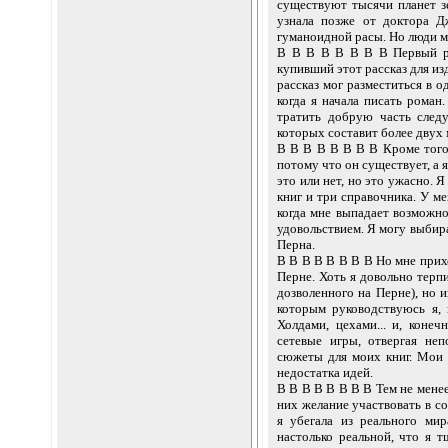
существуют тысячи планет зе
узнала позже от доктора Д
гуманоидной расы. Но люди м
В В В В В В В В Первый рас
купивший этот рассказ для из
рассказ мог разместиться в о
когда я начала писать роман.
тратить добрую часть след
которых составит более двух 
В В В В В В В В Кроме того,
потому что он существует, а я
это или нет, но это ужасно. 
книг и три справочника. У м
когда мне выпадает возможно
удовольствием. Я могу выбир
Перна.
В В В В В В В В Но мне прихо
Перне. Хоть я довольно терп
дозволенного на Перне), но 
которым руководствуюсь я, 
Холдами, цехами... и, конеч
сетевые игры, отвергая не
сюжеты для моих книг. Мои
недостатка идей.
В В В В В В В В Тем не менее
них желание участвовать в с
я убегала из реального ми
настолько реальной, что я т