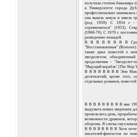
получила степень бакалавра (
в Университете города Дуб
профессионально занималась 
она вышла замуж и завела тр
(род. 1959). С 1954 г. -
соревноваться" (1953). Сек
(1968-70). С 1970 г. постоян
разведению лошадей.
В В В В В В В В Среди 
"Восстановленная" (Restoree)
также цикл повестей о жен
звездолетом; объединенны
продолжения - "Звездолет-п
"Ищущий корабль" (The Ship W
В В В В В В В В Энн Макке
десятилетий, кроме того, 
отдельных романов, повестей 
В В В В В В В В В мае 1997
выдумать новых зверюшек для
провела весь день, прорабаты
возможности драконов, кото
обороны. Я слегка смухлевала
В В В В В В В В Хотя поче
писателей-фантастов по по