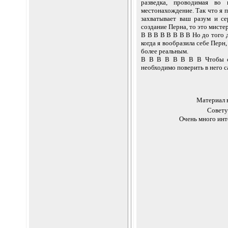
разведка, проводимая во
местонахождение. Так что я 
захватывает ваш разум и сер
создание Перна, то это мистер
В В В В В В В В Но до того д
когда я вообразила себе Перн,
более реальным.
В В В В В В В В Чтобы соз
необходимо поверить в него с
Материал в
Совету
Очень много инт