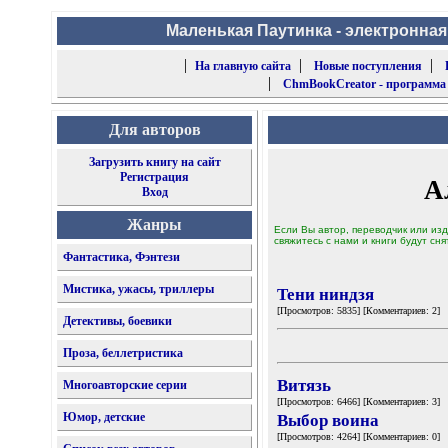
Маленькая Паутинка - электронная
|
|
|
На главную сайта
Новые поступления
|
ChmBookCreator - программа
Для авторов
Загрузить книгу на сайт
Регистрация
А
Вход
Жанры
Если Вы автор, переводчик или изд
свяжитесь с нами и книги будут сня
Фантастика, Фэнтези
Мистика, ужасы, триллеры
Тени ниндзя
[Просмотров: 5835] [Комментариев: 2]
Детективы, боевики
Проза, беллетристика
Витязь
Многоавторские серии
[Просмотров: 6466] [Комментариев: 3]
Юмор, детские
Выбор воина
[Просмотров: 4264] [Комментариев: 0]