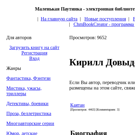
Маленькая Паутинка - электронная библиот
|
На главную сайта
|
Новые поступления
|
|
ChmBookCreator - программа
Для авторов
Просмотров: 9652
Загрузить книгу на сайт
Регистрация
Вход
Кирилл Довыд
Жанры
Фантастика, Фэнтези
Если Вы автор, переводчик или 
размещены на этом сайте, свяжи
Мистика, ужасы,
триллеры
Детективы, боевики
Каятан
[Просмотров: 4463] [Комментариев: 3]
Проза, беллетристика
Многоавторские серии
Биография
Юмор, детские