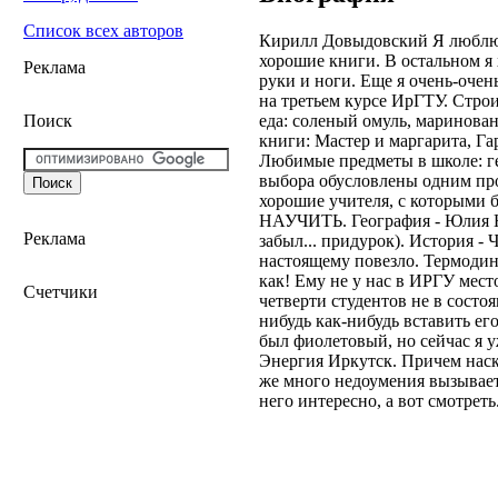
Список всех авторов
Кирилл Довыдовский Я люблю с
хорошие книги. В остальном я 
Реклама
руки и ноги. Еще я очень-оче
на третьем курсе ИрГТУ. Стр
еда: соленый омуль, маринова
Поиск
книги: Мастер и маргарита, Г
Любимые предметы в школе: ге
выбора обусловлены одним про
хорошие учителя, с которыми б
НАУЧИТЬ. География - Юлия Ни
Реклама
забыл... придурок). История -
настоящему повезло. Термодин
как! Ему не у нас в ИРГУ мест
Счетчики
четверти студентов не в состоя
нибудь как-нибудь вставить ег
был фиолетовый, но сейчас я 
Энергия Иркутск. Причем наско
же много недоумения вызывает 
него интересно, а вот смотреть.