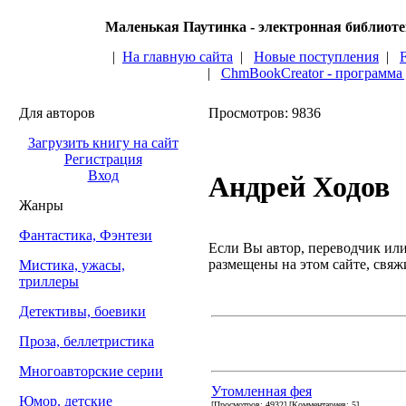
Маленькая Паутинка - электронная библиот
|
На главную сайта
|
Новые поступления
|
|
ChmBookCreator - программа
Для авторов
Просмотров: 9836
Загрузить книгу на сайт
Регистрация
Вход
Андрей Ходов
Жанры
Фантастика, Фэнтези
Если Вы автор, переводчик или 
размещены на этом сайте, свяжи
Мистика, ужасы,
триллеры
Детективы, боевики
Проза, беллетристика
Многоавторские серии
Утомленная фея
Юмор, детские
[Просмотров: 4932] [Комментариев: 5]