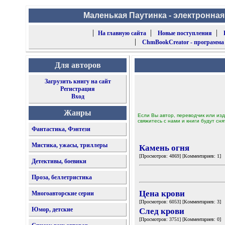
Маленькая Паутинка - электронная
|
|
|
На главную сайта
Новые поступления
|
ChmBookCreator - программа
Для авторов
Загрузить книгу на сайт
Регистрация
Вход
Жанры
Если Вы автор, переводчик или изд
свяжитесь с нами и книги будут сня
Фантастика, Фэнтези
Мистика, ужасы, триллеры
Камень огня
[Просмотров: 4869] [Комментариев: 1]
Детективы, боевики
Проза, беллетристика
Цена крови
Многоавторские серии
[Просмотров: 6053] [Комментариев: 3]
Юмор, детские
След крови
[Просмотров: 3751] [Комментариев: 0]