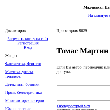
Маленькая Пау
|
На главную 
Для авторов
Просмотров: 9029
Загрузить книгу на сайт
Регистрация
Вход
Томас Мартин
Жанры
Фантастика, Фэнтези
Если Вы автор, переводчик или 
доступа.
Мистика, ужасы,
триллеры
Детективы, боевики
Проза, беллетристика
Многоавторские серии
Обоюдоострый меч
Юмор, детские
[Просмотров: 3483] [Комментариев: 0]