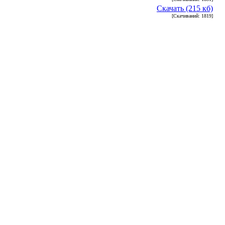
Скачать (215 кб)
[Скачиваний: 1819]