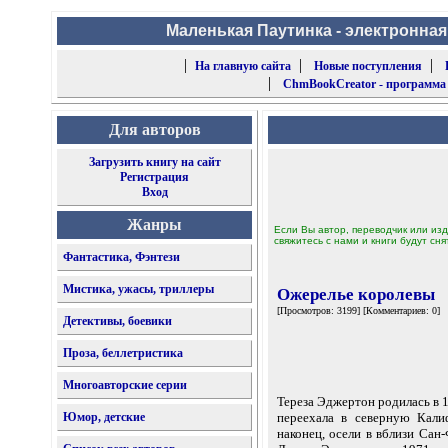
Маленькая Паутинка - электронная
|
|
|
На главную сайта
Новые поступления
|
ChmBookCreator - программа
Для авторов
Загрузить книгу на сайт
Регистрация
Вход
Жанры
Если Вы автор, переводчик или изд
свяжитесь с нами и книги будут сня
Фантастика, Фэнтези
Мистика, ужасы, триллеры
Ожерелье королевы
[Просмотров: 3199] [Комментариев: 0]
Детективы, боевики
Проза, беллетристика
Многоавторские серии
Тереза Эджертон родилась в 1
Юмор, детские
переехала в северную Кали
наконец, осели в вблизи Сан-