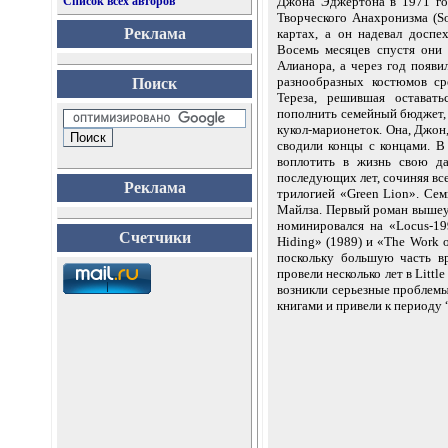
Список всех авторов
Джона Эджертона в 1971 го
Творческого Анахронизма (Soc
Реклама
картах, а он надевал доспе
Восемь месяцев спустя они 
Алианора, а через год появ
разнообразных костюмов ср
Поиск
Тереза, решившая оставать
пополнить семейный бюджет, 
кукол-марионеток. Она, Джон
сводили концы с концами. В
воплотить в жизнь свою да
последующих лет, сочиняя все
Реклама
трилогией «Green Lion». Сем
Майлза. Первый роман вышеуп
номинировался на «Locus-1
Счетчики
Hiding» (1989) и «The Work o
поскольку большую часть в
провели несколько лет в Littl
возникли серьезные проблемы
книгами и привели к периоду 