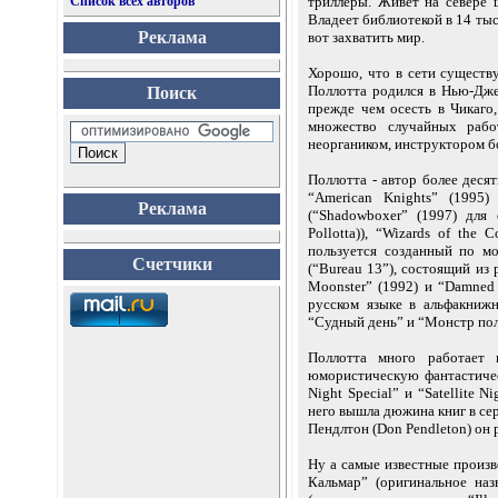
Список всех авторов
триллеры. Живет на севере 
Владеет библиотекой в 14 тыс
Реклама
вот захватить мир.
Хорошо, что в сети существ
Поллотта родился в Нью-Дже
Поиск
прежде чем осесть в Чикаго
множество случайных работ
неоргаником, инструктором б
Поллотта - автор более деся
“American Knights” (1995)
Реклама
(“Shadowboxer” (1997) для
Pollotta)), “Wizards of th
пользуется созданный по м
Счетчики
(“Bureau 13”), состоящий из 
Moonster” (1992) и “Damned
русском языке в альфакниж
“Судный день” и “Монстр по
Поллотта много работает 
юмористическую фантастическу
Night Special” и “Satellite 
него вышла дюжина книг в сер
Пендлтон (Don Pendleton) он 
Ну а самые известные произв
Кальмар” (оригинальное наз