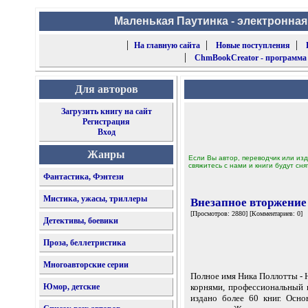
Маленькая Паутинка - электронная
|
|
|
На главную сайта
Новые поступления
|
ChmBookCreator - программа
Для авторов
Загрузить книгу на сайт
Регистрация
Вход
Жанры
Если Вы автор, переводчик или изд
свяжитесь с нами и книги будут сня
Фантастика, Фэнтези
Мистика, ужасы, триллеры
Внезапное вторжение
[Просмотров: 2880] [Комментариев: 0]
Детективы, боевики
Проза, беллетристика
Многоавторские серии
Полное имя Ника Поллотты - 
Юмор, детские
корнями, профессиональный п
издано более 60 книг. Осно