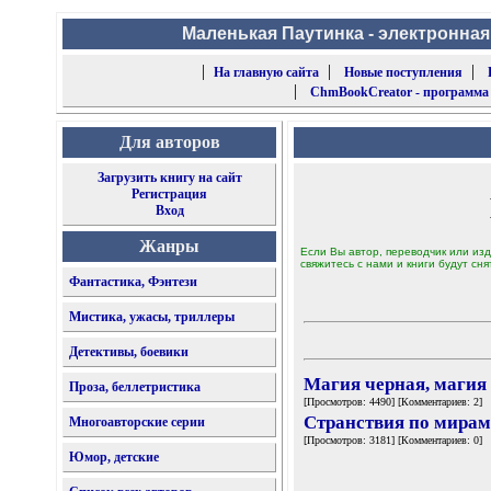
Маленькая Паутинка - электронная
|
|
|
На главную сайта
Новые поступления
|
ChmBookCreator - программа
Для авторов
Загрузить книгу на сайт
Регистрация
Вход
Жанры
Если Вы автор, переводчик или изд
свяжитесь с нами и книги будут сня
Фантастика, Фэнтези
Мистика, ужасы, триллеры
Детективы, боевики
Магия черная, магия
Проза, беллетристика
[Просмотров: 4490] [Комментариев: 2]
Странствия по мирам
Многоавторские серии
[Просмотров: 3181] [Комментариев: 0]
Юмор, детские