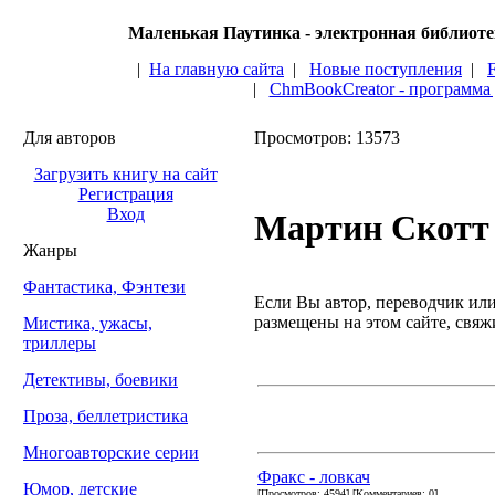
Маленькая Паутинка - электронная библиот
|
На главную сайта
|
Новые поступления
|
|
ChmBookCreator - программа
Для авторов
Просмотров: 13573
Загрузить книгу на сайт
Регистрация
Вход
Мартин Скотт
Жанры
Фантастика, Фэнтези
Если Вы автор, переводчик или 
размещены на этом сайте, свяжи
Мистика, ужасы,
триллеры
Детективы, боевики
Проза, беллетристика
Многоавторские серии
Фракс - ловкач
Юмор, детские
[Просмотров: 4594] [Комментариев: 0]