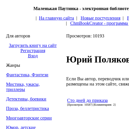
Маленькая Паутинка - электронная библиот
|
На главную сайта
|
Новые поступления
|
|
ChmBookCreator - программа
Для авторов
Просмотров: 10193
Загрузить книгу на сайт
Регистрация
Вход
Юрий Поляко
Жанры
Фантастика, Фэнтези
Если Вы автор, переводчик или 
размещены на этом сайте, свяжи
Мистика, ужасы,
триллеры
Детективы, боевики
Сто дней до приказа
[Просмотров: 10587] [Комментариев: 2]
Проза, беллетристика
Многоавторские серии
Юмор, детские