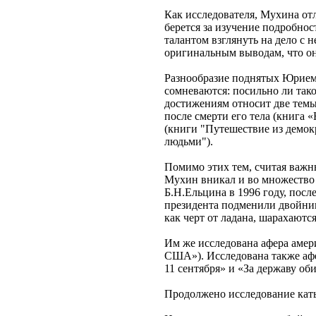
Как исследователя, Мухина отл
берется за изучение подробнос
талантом взглянуть на дело с 
оригинальным выводам, что он
Разнообразие поднятых Юрием 
сомневаются: посильно ли так
достижениям относит две темы:
после смерти его тела (книга 
(книги "Путешествие из демок
людьми").
Помимо этих тем, считая важн
Мухин вникал и во множество 
Б.Н.Ельцина в 1996 году, посл
президента подменили двойники
как черт от ладана, шарахают
Им же исследована афера амер
США»). Исследована также афе
11 сентября» и «За державу оби
Продолжено исследование кат