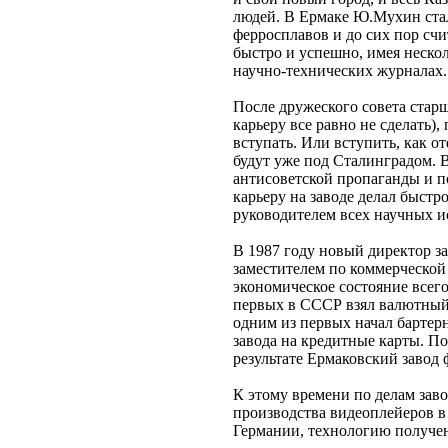
людей. В Ермаке Ю.Мухин стал
ферросплавов и до сих пор сч
быстро и успешно, имея нескол
научно-технических журналах.
После дружеского совета стар
карьеру все равно не сделать)
вступать. Или вступить, как от
будут уже под Сталинградом. 
антисоветской пропаганды и по
карьеру на заводе делал быстро
руководителем всех научных и
В 1987 году новый директор з
заместителем по коммерческой 
экономическое состояние всег
первых в СССР взял валютный 
одним из первых начал бартер
завода на кредитные карты. П
результате Ермаковский завод
К этому времени по делам зав
производства видеоплейеров в
Германии, технологию получен