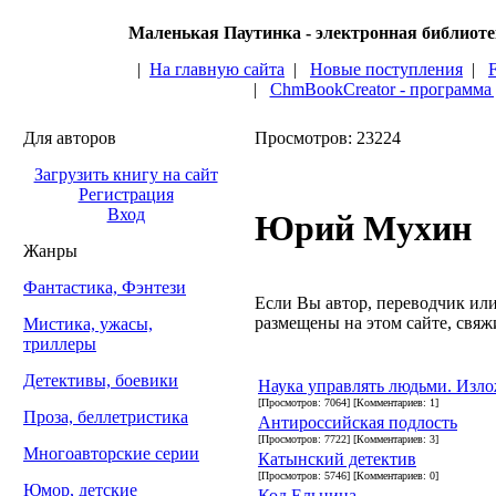
Маленькая Паутинка - электронная библиот
|
На главную сайта
|
Новые поступления
|
|
ChmBookCreator - программа
Для авторов
Просмотров: 23224
Загрузить книгу на сайт
Регистрация
Вход
Юрий Мухин
Жанры
Фантастика, Фэнтези
Если Вы автор, переводчик или 
размещены на этом сайте, свяжи
Мистика, ужасы,
триллеры
Детективы, боевики
Наука управлять людьми. Изло
[Просмотров: 7064] [Комментариев: 1]
Проза, беллетристика
Антироссийская подлость
[Просмотров: 7722] [Комментариев: 3]
Многоавторские серии
Катынский детектив
[Просмотров: 5746] [Комментариев: 0]
Юмор, детские
Код Ельцина