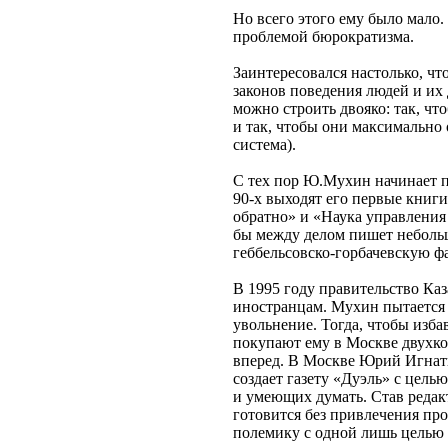
Но всего этого ему было мало.
проблемой бюрократизма.
Заинтересовался настолько, чт
законов поведения людей и их
можно строить двояко: так, чт
и так, чтобы они максимально
система).
С тех пор Ю.Мухин начинает п
90-х выходят его первые книг
обратно» и «Наука управления
бы между делом пишет небольш
геббельсовско-горбачевскую ф
В 1995 году правительство Ка
иностранцам. Мухин пытается 
увольнение. Тогда, чтобы изба
покупают ему в Москве двухко
вперед. В Москве Юрий Игнать
создает газету «Дуэль» с цел
и умеющих думать. Став редак
готовится без привлечения про
полемику с одной лишь целью 