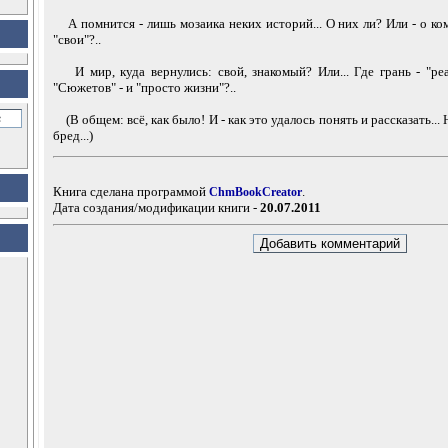
А помнится - лишь мозаика неких историй... О них ли? Или - о ком
"свои"?..
И мир, куда вернулись: свой, знакомый? Или... Где грань - "ре
"Сюжетов" - и "просто жизни"?..
(В общем: всё, как было! И - как это удалось понять и рассказать... 
бред...)
Книга сделана программой
.
ChmBookCreator
Дата создания/модификации книги -
20.07.2011