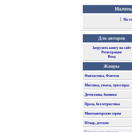
Малень
|
На г
Для авторов
Загрузить книгу на сайт
Регистрация
Вход
Жанры
Фантастика, Фэнтези
Мистика, ужасы, триллеры
Детективы, боевики
Проза, беллетристика
Многоавторские серии
Юмор, детские