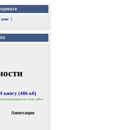
формате
|
 книг
704
в
ности
 книгу (486 кб)
 были размещены на этом сайте,
Аннотация