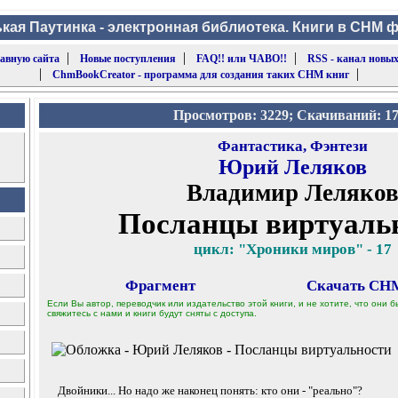
кая Паутинка - электронная библиотека. Книги в CHM 
|
|
|
лавную сайта
Новые поступления
FAQ!! или ЧАВО!!
RSS - канал новых
|
|
ChmBookCreator - программа для создания таких CHM книг
Просмотров: 3229; Скачиваний: 1
Фантастика, Фэнтези
Юрий Леляков
Владимир Леляко
Посланцы виртуаль
цикл: "Хроники миров" - 17
Фрагмент
Скачать CHM
Если Вы автор, переводчик или издательство этой книги, и не хотите, что они
свяжитесь с нами и книги будут сняты с доступа.
Двойники... Но надо же наконец понять: кто они - "реально"?