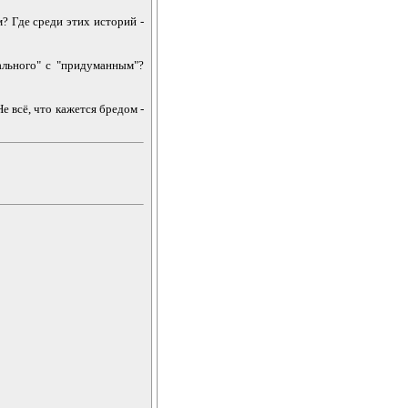
? Где среди этих историй -
ального" с "придуманным"?
Не всё, что кажется бредом -