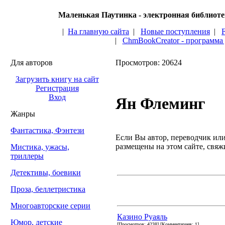
Маленькая Паутинка - электронная библиот
|
На главную сайта
|
Новые поступления
|
|
ChmBookCreator - программа
Для авторов
Просмотров: 20624
Загрузить книгу на сайт
Регистрация
Вход
Ян Флеминг
Жанры
Фантастика, Фэнтези
Если Вы автор, переводчик или 
размещены на этом сайте, свяжи
Мистика, ужасы,
триллеры
Детективы, боевики
Проза, беллетристика
Многоавторские серии
Казино Руаяль
Юмор, детские
[Просмотров: 4238] [Комментариев: 1]