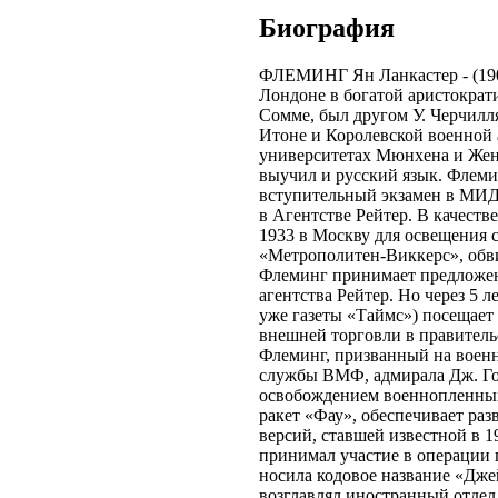
Биография
ФЛЕМИНГ Ян Ланкастер - (1908 
Лондоне в богатой аристократ
Сомме, был другом У. Черчилл
Итоне и Королевской военной 
университетах Мюнхена и Жене
выучил и русский язык. Флемин
вступительный экзамен в МИД 
в Агентстве Рейтер. В качеств
1933 в Москву для освещения 
«Метрополитен-Виккерс», обв
Флеминг принимает предложени
агентства Рейтер. Но через 5 л
уже газеты «Таймс») посещает
внешней торговли в правитель
Флеминг, призванный на военн
службы ВМФ, адмирала Дж. Го
освобождением военнопленных
ракет «Фау», обеспечивает ра
версий, ставшей известной в 
принимал участие в операции
носила кодовое название «Дже
возглавлял иностранный отдел