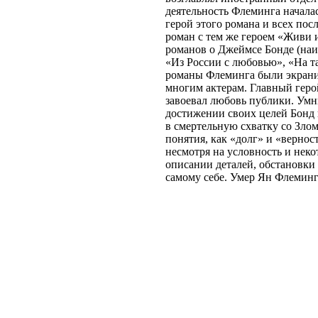
деятельность Флеминга началас
герой этого романа и всех по
роман с тем же героем «Живи 
романов о Джеймсе Бонде (наи
«Из России с любовью», «На т
романы Флеминга были экраниз
многим актерам. Главный герой
завоевал любовь публики. Умн
достижении своих целей Бонд 
в смертельную схватку со Злом
понятия, как «долг» и «верно
несмотря на условность и нек
описании деталей, обстановки 
самому себе. Умер Ян Флеминг 